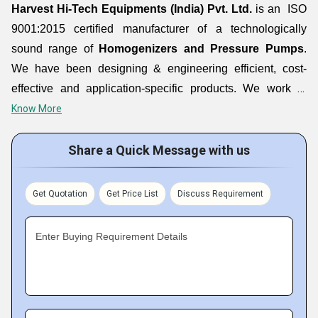
Harvest Hi-Tech Equipments (India) Pvt. Ltd.
is an ISO
9001:2015 certified manufacturer of a technologically
sound range of
Homogenizers and Pressure Pumps
.
We have been designing & engineering efficient, cost-
effective and application-specific products. We work to
meet your unique mixing process requirements effectively,
Know More
and can custom design & built devices to suit your specific
needs. With the expertise, experience and support of a
Share a Quick Message with us
dedicated team, we have been able to meet the demands
of processing & manufacturing industries, globally.
Get Quotation
Get Price List
Discuss Requirement
Industries we serve comprise:
food, cosmetics,
petrochemicals, pharmaceuticals
, and more. The key to
Enter Buying Requirement Details
our success is based on professionalism and commitment
to deliver the best solution.
Company Detail: