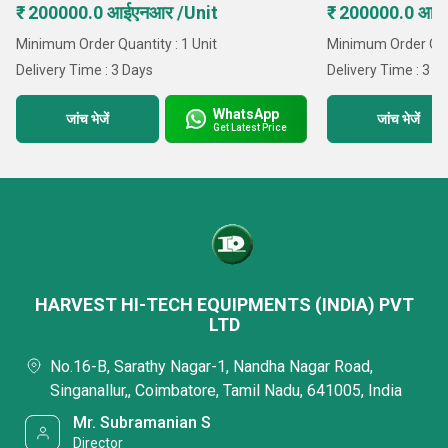
₹ 200000.0 आईएनआर /Unit
₹ 200000.0 आई
Minimum Order Quantity : 1 Unit
Minimum Order Quan
Delivery Time : 3 Days
Delivery Time : 3 D
WhatsApp
जांच भेजें
जांच भेजें
Get Latest Price
HARVEST HI-TECH EQUIPMENTS (INDIA) PVT
LTD
No.16-B, Sarathy Nagar-1, Nandha Nagar Road,
Singanallur,, Coimbatore, Tamil Nadu, 641005, India
Mr. Subramanian S
Director