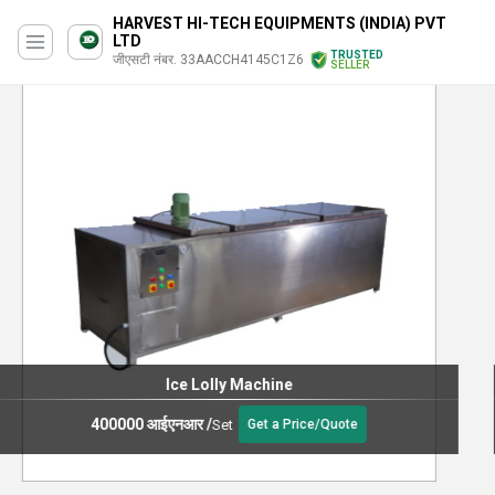
HARVEST HI-TECH EQUIPMENTS (INDIA) PVT
LTD
TRUSTED
जीएसटी नंबर. 33AACCH4145C1Z6
SELLER
Reciprocating Pump
75000.00 - 300000.00 आईएनआर
/
Unit
Get a Price/Quote